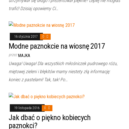
utrzymywał się długo i prezentował pięknie? Lepiej nie mogłaś
trafić! Dzisiaj opowiemy Ci…
16 stycznia 2017
0
Modne paznokcie na wiosnę 2017
przez
MAJKA
Uwaga! Uwaga! Dla wszystkich miłośniczek pudrowego różu,
miętowej zieleni i błękitów mamy niestety złą informację:
koniec z pastelami! Tak, tak! Po…
19 listopada 2016
0
Jak dbać o piękno kobiecych
paznokci?