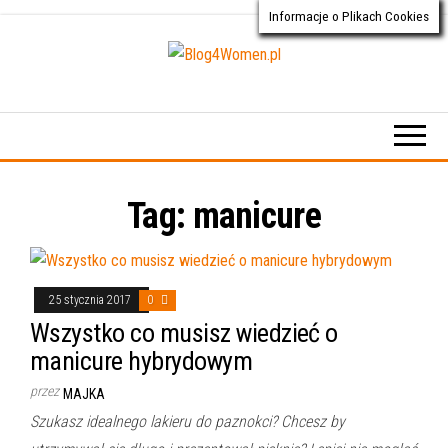
Informacje o Plikach Cookies
Przejdź
do
treści
Blog4Women.pl
Blog
o dla
kobiet
Tag:
manicure
25 stycznia 2017
0
Wszystko co musisz wiedzieć o
manicure hybrydowym
przez
MAJKA
Szukasz idealnego lakieru do paznokci? Chcesz by