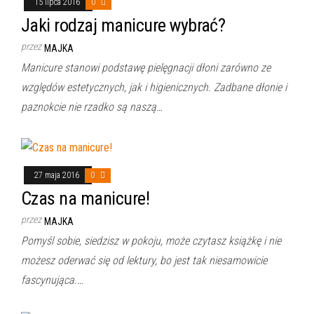
15 lipca 2016
0
Jaki rodzaj manicure wybrać?
przez
MAJKA
Manicure stanowi podstawę pielęgnacji dłoni zarówno ze
względów estetycznych, jak i higienicznych. Zadbane dłonie i
paznokcie nie rzadko są naszą…
27 maja 2016
0
Czas na manicure!
przez
MAJKA
Pomyśl sobie, siedzisz w pokoju, może czytasz książkę i nie
możesz oderwać się od lektury, bo jest tak niesamowicie
fascynująca.…