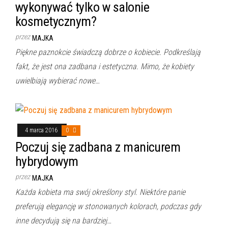
wykonywać tylko w salonie
kosmetycznym?
przez
MAJKA
Piękne paznokcie świadczą dobrze o kobiecie. Podkreślają
fakt, że jest ona zadbana i estetyczna. Mimo, że kobiety
uwielbiają wybierać nowe…
4 marca 2016
0
Poczuj się zadbana z manicurem
hybrydowym
przez
MAJKA
Każda kobieta ma swój określony styl. Niektóre panie
preferują elegancję w stonowanych kolorach, podczas gdy
inne decydują się na bardziej…