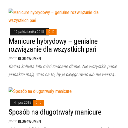
19 października 2015
0
Manicure hybrydowy – genialne
rozwiązanie dla wszystkich pań
przez
BLOG4WOMEN
Każda kobieta lubi mieć zadbane dłonie. Nie wszystkie panie
jednakże mają czas na to, by je pielęgnować lub nie wiedzą…
4 lipca 2015
0
Sposób na długotrwały manicure
przez
BLOG4WOMEN