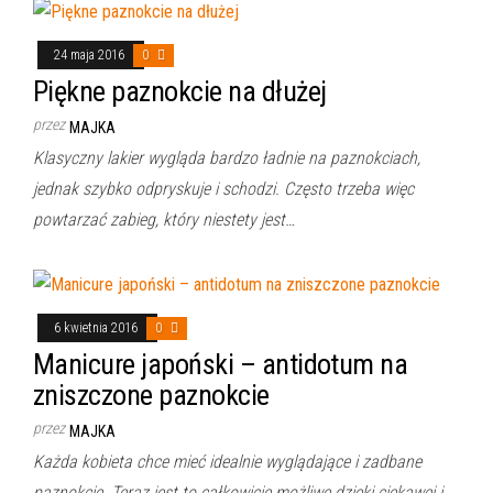
24 maja 2016
0
Piękne paznokcie na dłużej
przez
MAJKA
Klasyczny lakier wygląda bardzo ładnie na paznokciach,
jednak szybko odpryskuje i schodzi. Często trzeba więc
powtarzać zabieg, który niestety jest…
6 kwietnia 2016
0
Manicure japoński – antidotum na
zniszczone paznokcie
przez
MAJKA
Każda kobieta chce mieć idealnie wyglądające i zadbane
paznokcie. Teraz jest to całkowicie możliwe dzięki ciekawej i