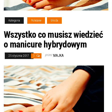
Kategoria
Polecane
Uroda
Wszystko co musisz wiedzieć
o manicure hybrydowym
przez
MAJKA
25 stycznia 2017
0