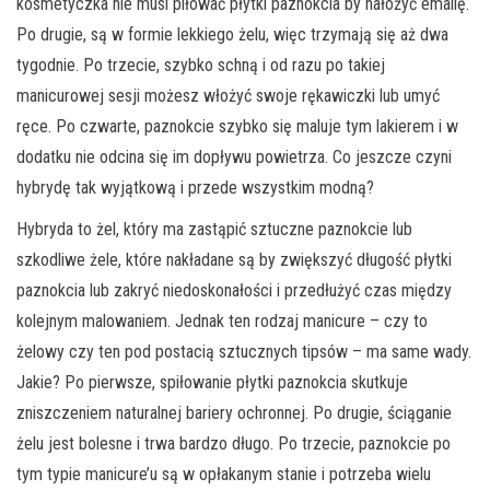
kosmetyczka nie musi piłować płytki paznokcia by nałożyć emalię.
Po drugie, są w formie lekkiego żelu, więc trzymają się aż dwa
tygodnie. Po trzecie, szybko schną i od razu po takiej
manicurowej sesji możesz włożyć swoje rękawiczki lub umyć
ręce. Po czwarte, paznokcie szybko się maluje tym lakierem i w
dodatku nie odcina się im dopływu powietrza. Co jeszcze czyni
hybrydę tak wyjątkową i przede wszystkim modną?
Hybryda to żel, który ma zastąpić sztuczne paznokcie lub
szkodliwe żele, które nakładane są by zwiększyć długość płytki
paznokcia lub zakryć niedoskonałości i przedłużyć czas między
kolejnym malowaniem. Jednak ten rodzaj manicure – czy to
żelowy czy ten pod postacią sztucznych tipsów – ma same wady.
Jakie? Po pierwsze, spiłowanie płytki paznokcia skutkuje
zniszczeniem naturalnej bariery ochronnej. Po drugie, ściąganie
żelu jest bolesne i trwa bardzo długo. Po trzecie, paznokcie po
tym typie manicure’u są w opłakanym stanie i potrzeba wielu