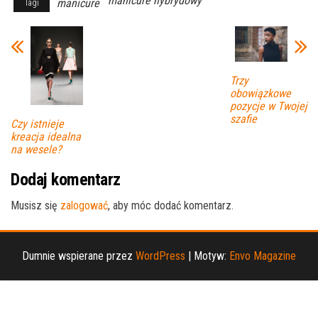
manicure hybrydowy
manicure
Tagi
Trzy
obowiązkowe
pozycje w Twojej
szafie
Czy istnieje
kreacja idealna
na wesele?
Dodaj komentarz
Musisz się
zalogować
, aby móc dodać komentarz.
Dumnie wspierane przez
WordPress
|
Motyw:
Envo Magazine