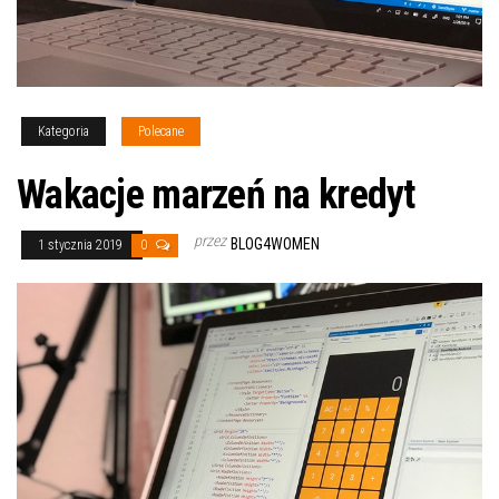
Kategoria
Polecane
Wakacje marzeń na kredyt
przez
BLOG4WOMEN
1 stycznia 2019
0