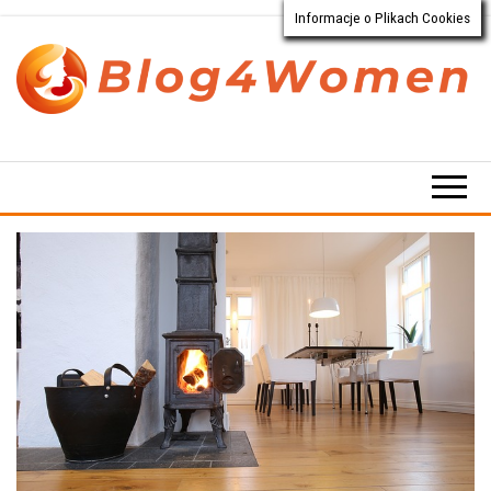
Informacje o Plikach Cookies
Przejdź
do
treści
Blog4Women.pl
Blog
o dla
kobiet