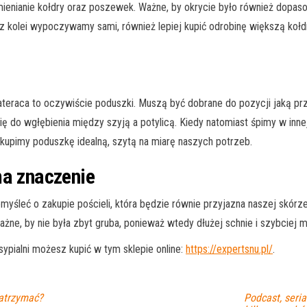
wymienianie kołdry oraz poszewek. Ważne, by okrycie było również dopa
 z kolei wypoczywamy sami, również lepiej kupić odrobinę większą kołdrę
i materaca to oczywiście poduszki. Muszą być dobrane do pozycji jaką
się do wgłębienia między szyją a potylicą. Kiedy natomiast śpimy w inne
kupimy poduszkę idealną, szytą na miarę naszych potrzeb.
ma znaczenie
omyśleć o zakupie pościeli, która będzie równie przyjazna naszej skór
 Ważne, by nie była zbyt gruba, ponieważ wtedy dłużej schnie i szybciej 
sypialni możesz kupić w tym sklepie online:
https://expertsnu.pl/
.
zatrzymać?
Podcast, seria