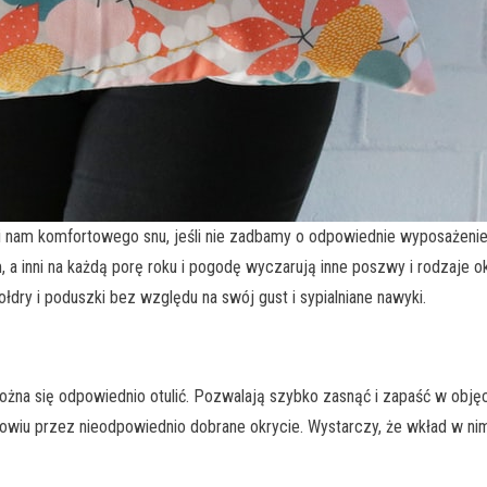
i nam komfortowego snu, jeśli nie zadbamy o odpowiednie wyposażeni
, a inni na każdą porę roku i pogodę wyczarują inne poszwy i rodzaje o
łdry i poduszki bez względu na swój gust i sypialniane nawyki.
 można się odpowiednio otulić. Pozwalają szybko zasnąć i zapaść w obję
u przez nieodpowiednio dobrane okrycie. Wystarczy, że wkład w nim bę