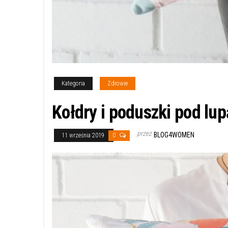
Kategoria
Zdrowie
Kołdry i poduszki pod lup
przez
BLOG4WOMEN
11 września 2019
0