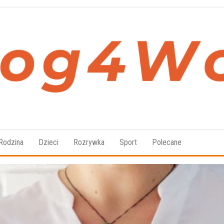
Blog4Women.pl
Blog
o dla
kobiet
Rodzina
Dzieci
Rozrywka
Sport
Polecane