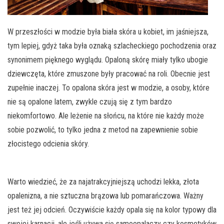
W przeszłości w modzie była biała skóra u kobiet, im jaśniejsza,
tym lepiej, gdyż taka była oznaką szlacheckiego pochodzenia oraz
synonimem pięknego wyglądu. Opaloną skórę miały tylko ubogie
dziewczęta, które zmuszone były pracować na roli. Obecnie jest
zupełnie inaczej. To opalona skóra jest w modzie, a osoby, które
nie są opalone latem, zwykle czują się z tym bardzo
niekomfortowo. Ale leżenie na słońcu, na które nie każdy może
sobie pozwolić, to tylko jedna z metod na zapewnienie sobie
złocistego odcienia skóry.
Warto wiedzieć, że za najatrakcyjniejszą uchodzi lekka, złota
opalenizna, a nie sztuczna brązowa lub pomarańczowa. Ważny
jest też jej odcień. Oczywiście każdy opala się na kolor typowy dla
swojej karnacji, ale jeśli używa się samoopalaczy czy kosmetyków