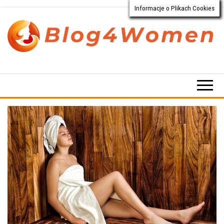
Informacje o Plikach Cookies
Przejdź
do
treści
Blog4Women.pl
Blog
o dla
kobiet