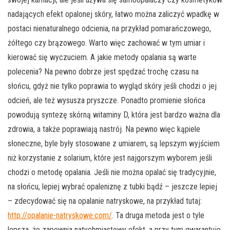
nadających efekt opalonej skóry, łatwo można zaliczyć wpadkę w
postaci nienaturalnego odcienia, na przykład pomarańczowego,
żółtego czy brązowego. Warto więc zachować w tym umiar i
kierować się wyczuciem. A jakie metody opalania są warte
polecenia? Na pewno dobrze jest spędzać trochę czasu na
słońcu, gdyż nie tylko poprawia to wygląd skóry jeśli chodzi o jej
odcień, ale też wysusza pryszcze. Ponadto promienie słońca
powodują syntezę skórną witaminy D, która jest bardzo ważna dla
zdrowia, a także poprawiają nastrój. Na pewno więc kąpiele
słoneczne, byle były stosowane z umiarem, są lepszym wyjściem
niż korzystanie z solarium, które jest najgorszym wyborem jeśli
chodzi o metodę opalania. Jeśli nie można opalać się tradycyjnie,
na słońcu, lepiej wybrać opaleniznę z tubki bądź – jeszcze lepiej
– zdecydować się na opalanie natryskowe, na przykład tutaj:
http://opalanie-natryskowe.com/
. Ta druga metoda jest o tyle
lepsza, że zapewnia natychmiastowy efekt, a przy tym gwarantuje