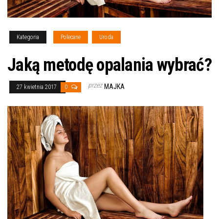
Kategoria
Polecane
Uroda
Jaką metodę opalania wybrać?
przez
MAJKA
27 kwietnia 2017
0