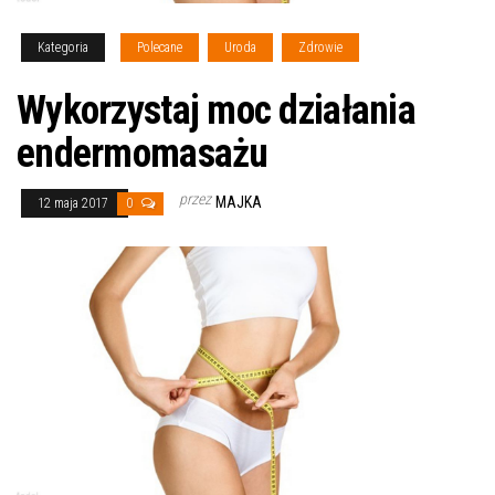
Kategoria
Polecane
Uroda
Zdrowie
Wykorzystaj moc działania
endermomasażu
przez
MAJKA
12 maja 2017
0