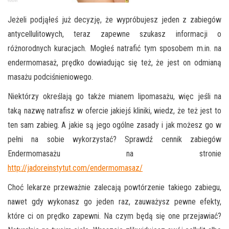
Jeżeli podjąłeś już decyzję, że wypróbujesz jeden z zabiegów
antycellulitowych, teraz zapewne szukasz informacji o
różnorodnych kuracjach. Mogłeś natrafić tym sposobem m.in. na
endermomasaż, prędko dowiadując się też, że jest on odmianą
masażu podciśnieniowego.
Niektórzy określają go także mianem lipomasażu, więc jeśli na
taką nazwę natrafisz w ofercie jakiejś kliniki, wiedz, że też jest to
ten sam zabieg. A jakie są jego ogólne zasady i jak możesz go w
pełni na sobie wykorzystać? Sprawdź cennik zabiegów
Endermomasażu na stronie
http://jadoreinstytut.com/endermomasaz/
Choć lekarze przeważnie zalecają powtórzenie takiego zabiegu,
nawet gdy wykonasz go jeden raz, zauważysz pewne efekty,
które ci on prędko zapewni. Na czym będą się one przejawiać?