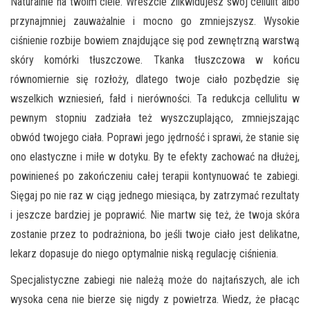
Naturalnie na twoim ciele. Wreszcie zlikwidujesz swój cellulit albo
przynajmniej zauważalnie i mocno go zmniejszysz. Wysokie
ciśnienie rozbije bowiem znajdujące się pod zewnętrzną warstwą
skóry komórki tłuszczowe. Tkanka tłuszczowa w końcu
równomiernie się rozłoży, dlatego twoje ciało pozbędzie się
wszelkich wzniesień, fałd i nierówności. Ta redukcja cellulitu w
pewnym stopniu zadziała też wyszczuplająco, zmniejszając
obwód twojego ciała. Poprawi jego jędrność i sprawi, że stanie się
ono elastyczne i miłe w dotyku. By te efekty zachować na dłużej,
powinieneś po zakończeniu całej terapii kontynuować te zabiegi.
Sięgaj po nie raz w ciąg jednego miesiąca, by zatrzymać rezultaty
i jeszcze bardziej je poprawić. Nie martw się też, że twoja skóra
zostanie przez to podrażniona, bo jeśli twoje ciało jest delikatne,
lekarz dopasuje do niego optymalnie niską regulację ciśnienia.
Specjalistyczne zabiegi nie należą może do najtańszych, ale ich
wysoka cena nie bierze się nigdy z powietrza. Wiedz, że płacąc