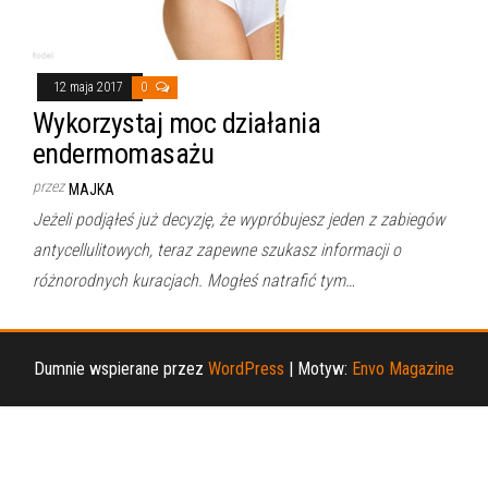
12 maja 2017
0
Wykorzystaj moc działania
endermomasażu
przez
MAJKA
Jeżeli podjąłeś już decyzję, że wypróbujesz jeden z zabiegów
antycellulitowych, teraz zapewne szukasz informacji o
różnorodnych kuracjach. Mogłeś natrafić tym…
Dumnie wspierane przez
WordPress
|
Motyw:
Envo Magazine