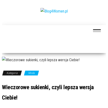
Przejdź
do
treści
Blog4Women.pl
Blog
o dla
kobiet
Kategoria
Moda
Wieczorowe sukienki, czyli lepsza wersja
Ciebie!