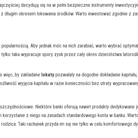
ajczęściej decydują się na w pełni bezpieczne instrumenty inwestycyjne
te z długim okresem lokowania środków. Warto inwestować zgodnie z zas
opularnością. Aby jednak móc na nich zarabiać, warto wybrać optymal
ylko taka wypracuje spory zysk przez cały okres dzieciństwa latorośli.
o więc, by zakładane
lokaty
pozwalały na dogodne dokładanie kapitału,
możliwość wyjęcia kapitału w razie konieczności bez utraty wypracowan
szczędnościowe. Niektóre banki oferują nawet produkty dedykowane jun
on korzystanie z niego na zasadach standardowego konta w banku. Wart
 rodzica. Taki rachunek przyda im się nie tylko w celu komfortowego d