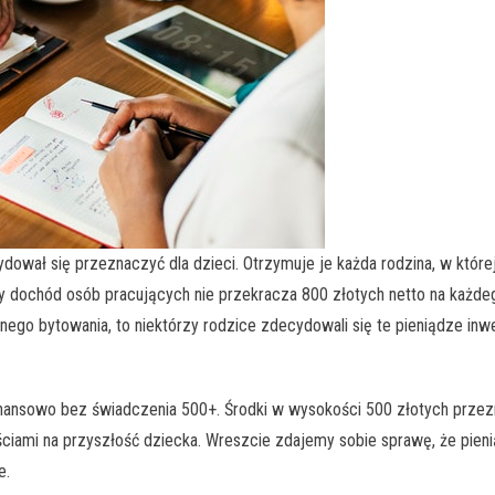
dował się przeznaczyć dla dzieci. Otrzymuje je każda rodzina, w której
zny dochód osób pracujących nie przekracza 800 złotych netto na każdeg
ego bytowania, to niektórzy rodzice zdecydowali się te pieniądze in
inansowo bez świadczenia 500+. Środki w wysokości 500 złotych przezna
ściami na przyszłość dziecka. Wreszcie zdajemy sobie sprawę, że pien
e.