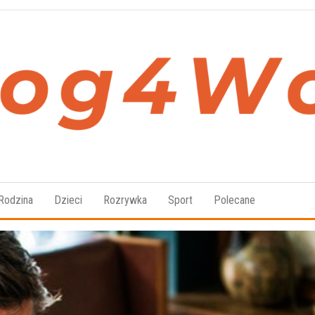
Blog4Women.pl
Blog
o dla
kobiet
Rodzina
Dzieci
Rozrywka
Sport
Polecane