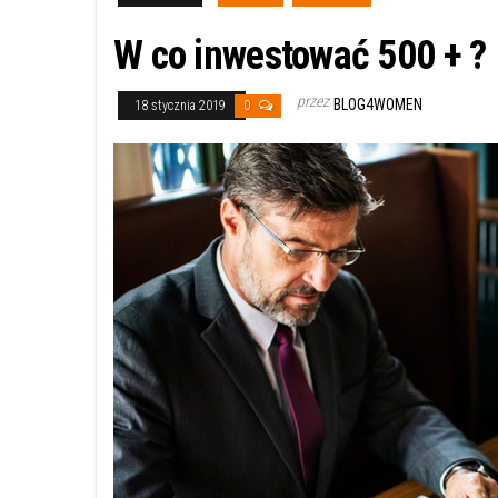
W co inwestować 500 + ?
przez
BLOG4WOMEN
18 stycznia 2019
0