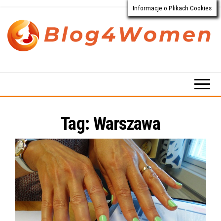
Informacje o Plikach Cookies
Przejdź
do
treści
Blog4Women.pl
Blog
o dla
kobiet
Tag:
Warszawa