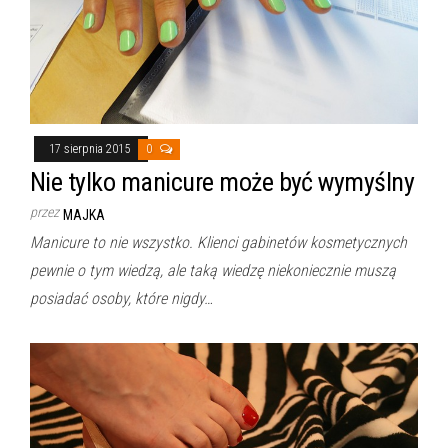
17 sierpnia 2015
0
Nie tylko manicure może być wymyślny
przez
MAJKA
Manicure to nie wszystko. Klienci gabinetów kosmetycznych
pewnie o tym wiedzą, ale taką wiedzę niekoniecznie muszą
posiadać osoby, które nigdy…