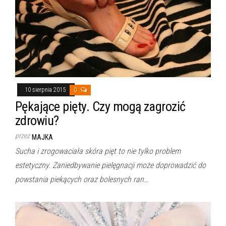
10 sierpnia 2015
0
Pękające pięty. Czy mogą zagrozić
zdrowiu?
przez
MAJKA
Sucha i zrogowaciała skóra pięt to nie tylko problem
estetyczny. Zaniedbywanie pielęgnacji może doprowadzić do
powstania piekących oraz bolesnych ran…