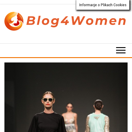
Informacje o Plikach Cookies
Przejdź
do
treści
Blog4Women.pl
Blog
o dla
kobiet