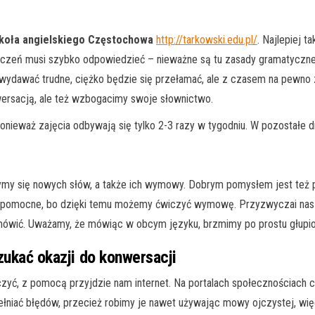
koła angielskiego Częstochowa
http://tarkowski.edu.pl/
. Najlepiej 
 uczeń musi szybko odpowiedzieć – nieważne są tu zasady gramatyczne.
wydawać trudne, ciężko będzie się przełamać, ale z czasem na pewno 
wersacją, ale też wzbogacimy swoje słownictwo.
ponieważ zajęcia odbywają się tylko 2-3 razy w tygodniu. W pozostałe
my się nowych słów, a także ich wymowy. Dobrym pomysłem jest też p
zo pomocne, bo dzięki temu możemy ćwiczyć wymowę. Przyzwyczai nas t
ę mówić. Uważamy, że mówiąc w obcym języku, brzmimy po prostu głupio
szukać okazji do konwersacji
zyć, z pomocą przyjdzie nam internet. Na portalach społecznościach c
pełniać błędów, przecież robimy je nawet używając mowy ojczystej, wię