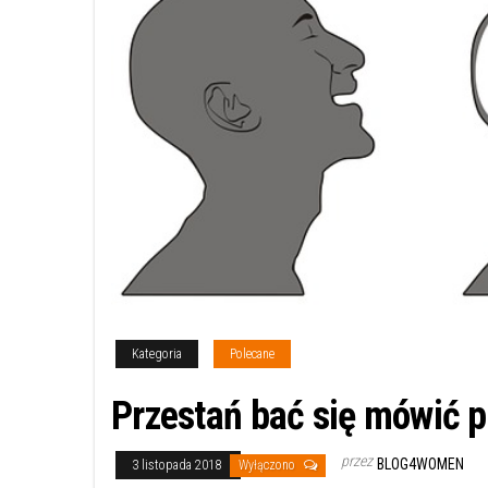
Kategoria
Polecane
Przestań bać się mówić p
przez
BLOG4WOMEN
3 listopada 2018
Wyłączono