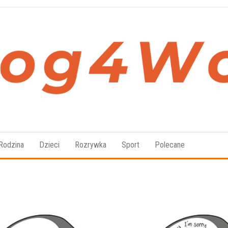
Blog4Women.pl
Blog
o dla
kobiet
Rodzina
Dzieci
Rozrywka
Sport
Polecane