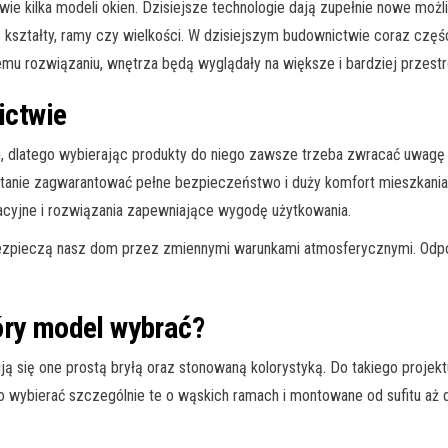
wie kilka modeli okien. Dzisiejsze technologie dają zupełnie nowe możl
 kształty, ramy czy wielkości. W dzisiejszym budownictwie coraz częśc
iemu rozwiązaniu, wnętrza będą wyglądały na większe i bardziej przestr
ctwie
dlatego wybierając produkty do niego zawsze trzeba zwracać uwagę na
stanie zagwarantować pełne bezpieczeństwo i duży komfort mieszkania.
lacyjne i rozwiązania zapewniające wygodę użytkowania.
zpieczą nasz dom przez zmiennymi warunkami atmosferycznymi. Odpow
óry model wybrać?
 się one prostą bryłą oraz stonowaną kolorystyką. Do takiego projektu
o wybierać szczególnie te o wąskich ramach i montowane od sufitu aż 