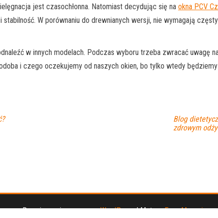
 pielęgnacja jest czasochłonna. Natomiast decydując się na
okna PCV C
 stabilność. W porównaniu do drewnianych wersji, nie wymagają częstyc
o odnaleźć w innych modelach. Podczas wyboru trzeba zwracać uwagę na 
 podoba i czego oczekujemy od naszych okien, bo tylko wtedy będziemy
ć?
Blog dietetycz
zdrowym odży
Dumnie wspierane przez
WordPress
|
Motyw:
Envo Magazine