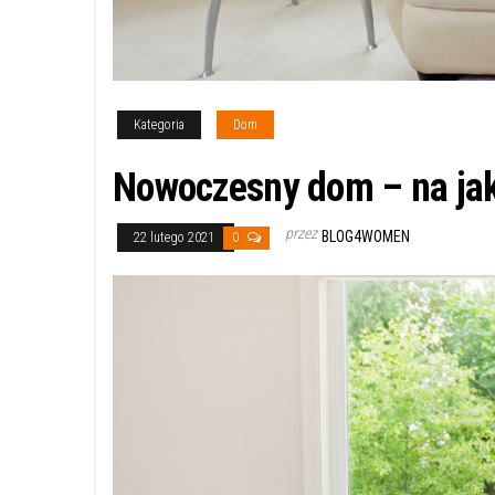
Kategoria
Dom
Nowoczesny dom – na jak
przez
BLOG4WOMEN
22 lutego 2021
0