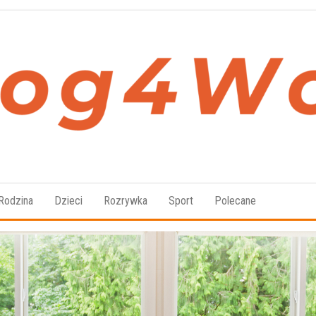
Blog4Women.pl
Blog
o dla
kobiet
Rodzina
Dzieci
Rozrywka
Sport
Polecane