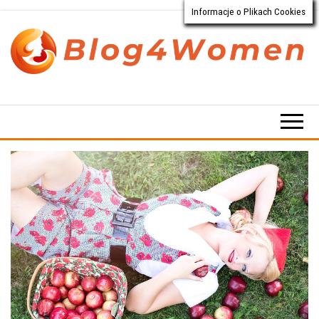
Informacje o Plikach Cookies
Przejdź
do
treści
Blog4Women.pl
Blog
o dla
kobiet