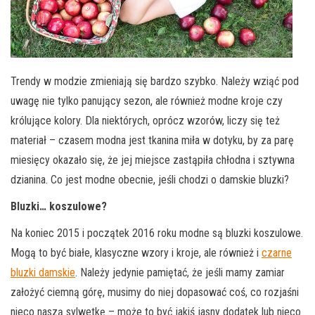
Trendy w modzie zmieniają się bardzo szybko. Należy wziąć pod
uwagę nie tylko panujący sezon, ale również modne kroje czy
królujące kolory. Dla niektórych, oprócz wzorów, liczy się też
materiał – czasem modna jest tkanina miła w dotyku, by za parę
miesięcy okazało się, że jej miejsce zastąpiła chłodna i sztywna
dzianina. Co jest modne obecnie, jeśli chodzi o damskie bluzki?
Bluzki… koszulowe?
Na koniec 2015 i początek 2016 roku modne są bluzki koszulowe.
Mogą to być białe, klasyczne wzory i kroje, ale również i
czarne
bluzki damskie
. Należy jedynie pamiętać, że jeśli mamy zamiar
założyć ciemną górę, musimy do niej dopasować coś, co rozjaśni
nieco naszą sylwetkę – może to być jakiś jasny dodatek lub nieco