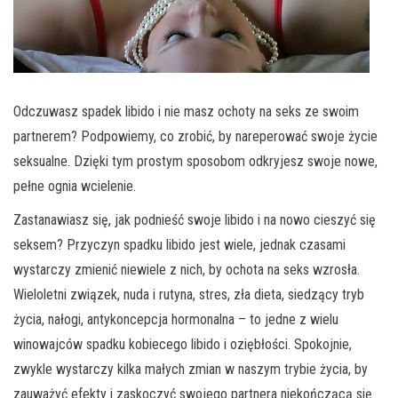
Odczuwasz spadek libido i nie masz ochoty na seks ze swoim
partnerem? Podpowiemy, co zrobić, by nareperować swoje życie
seksualne. Dzięki tym prostym sposobom odkryjesz swoje nowe,
pełne ognia wcielenie.
Zastanawiasz się, jak podnieść swoje libido i na nowo cieszyć się
seksem? Przyczyn spadku libido jest wiele, jednak czasami
wystarczy zmienić niewiele z nich, by ochota na seks wzrosła.
Wieloletni związek, nuda i rutyna, stres, zła dieta, siedzący tryb
życia, nałogi, antykoncepcja hormonalna – to jedne z wielu
winowajców spadku kobiecego libido i oziębłości. Spokojnie,
zwykle wystarczy kilka małych zmian w naszym trybie życia, by
zauważyć efekty i zaskoczyć swojego partnera niekończącą się