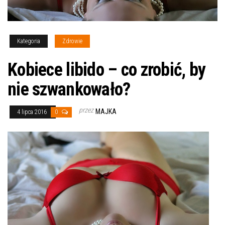
Kategoria
Zdrowie
Kobiece libido – co zrobić, by
nie szwankowało?
przez
MAJKA
4 lipca 2016
0