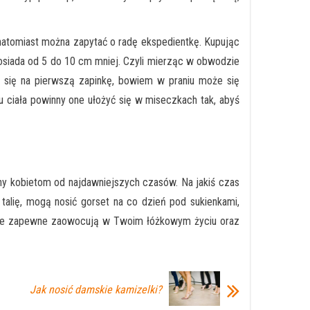
ą natomiast można zapytać o radę ekspedientkę. Kupując
 posiada od 5 do 10 cm mniej. Czyli mierząc w obwodzie
ć się na pierwszą zapinkę, bowiem w praniu może się
iu ciała powinny one ułożyć się w miseczkach tak, abyś
y kobietom od najdawniejszych czasów. Na jakiś czas
 talię, mogą nosić gorset na co dzień pod sukienkami,
 które zapewne zaowocują w Twoim łóżkowym życiu oraz
Jak nosić damskie kamizelki?