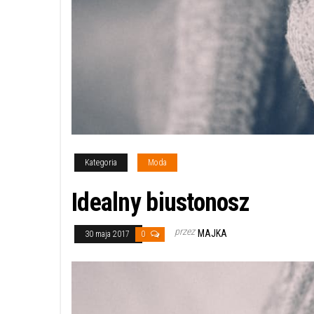
Kategoria
Moda
Idealny biustonosz
przez
MAJKA
30 maja 2017
0