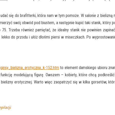
udać się do brafitterki, która nam w tym pomoże. W salonie z bielizn
mierzyć swój obwód pod biustem, a następnie kupić taki stanik, który
 75. Trzeba również pamiętać, że idealny stanik nie powinien zapina
ię lekko do przodu i ułóż dłońmi piersi w miseczkach. Po wyprostowan
eginsy_bielizna_erotyczna_k-152.htm
to element damskiego ubioru znan
o funkcję modelującą figurę. Owszem – kobiety, które chcą podkreślić
t bielizny erotycznej. Warto więc zaopatrzyć się w kilka gorsetów,
pilacji