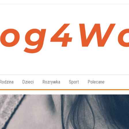
Blog4Women.pl
Blog
o dla
kobiet
Rodzina
Dzieci
Rozrywka
Sport
Polecane