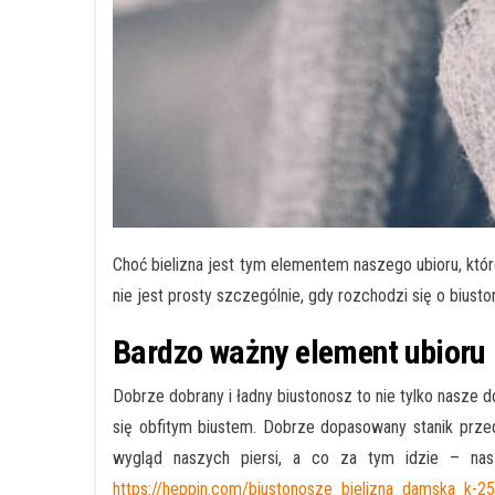
Choć bielizna jest tym elementem naszego ubioru, któr
nie jest prosty szczególnie, gdy rozchodzi się o biusto
Bardzo ważny element ubioru
Dobrze dobrany i ładny biustonosz to nie tylko nasze
się obfitym biustem. Dobrze dopasowany stanik prze
wygląd naszych piersi, a co za tym idzie – nasz
https://heppin.com/biustonosze_bielizna_damska_k-25