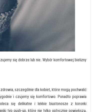
czujemy się dobrze lub nie. Wybór komfortowej bielizny
zdrowia, szczególnie dla kobiet, które mogą pochwalić
wygodnie i czujemy się komfortowo. Ponadto poprawia
eca się delikatne i lekkie biustonosze z koronki
aniki typ push-up, które nie tylko optycznie powiększą,