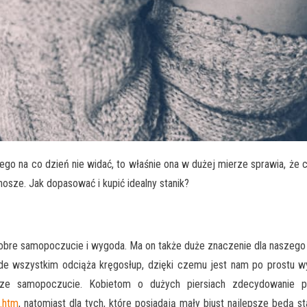
ego na co dzień nie widać, to właśnie ona w dużej mierze sprawia, że 
nosze. Jak dopasować i kupić idealny stanik?
 dobre samopoczucie i wygoda. Ma on także duże znaczenie dla naszego 
de wszystkim odciąża kręgosłup, dzięki czemu jest nam po prostu 
e samopoczucie. Kobietom o dużych piersiach zdecydowanie pol
.htm
, natomiast dla tych, które posiadają mały biust najlepsze będą st