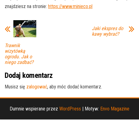
znajdziesz na stronie:
https://www.minieco.pl
Jaki ekspres do
kawy wybrać?
Trawnik
wizytówką
ogrodu. Jak o
niego zadbać?
Dodaj komentarz
Musisz się
zalogować
, aby móc dodać komentarz.
Dumnie wspierane przez
WordPress
|
Motyw:
Envo Magazine