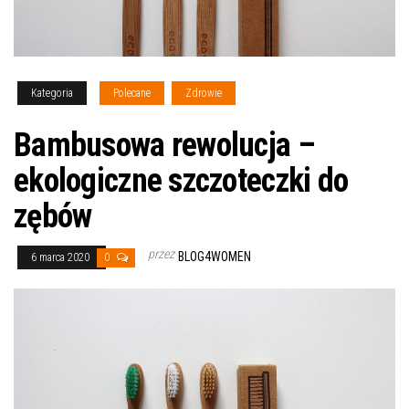
Kategoria
Polecane
Zdrowie
Bambusowa rewolucja –
ekologiczne szczoteczki do
zębów
przez
BLOG4WOMEN
6 marca 2020
0