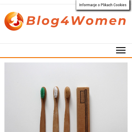
Informacje o Plikach Cookies
Przejdź
do
treści
Blog4Women.pl
Blog
o dla
kobiet