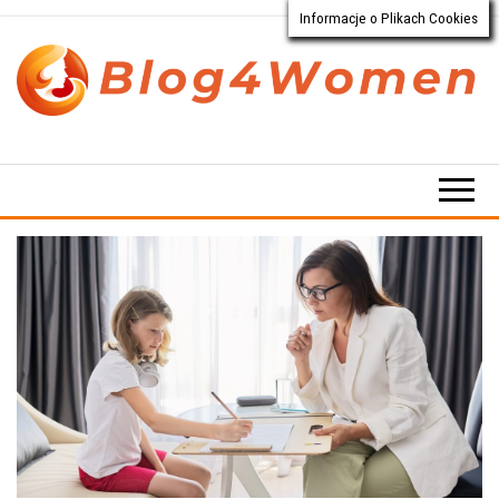
Informacje o Plikach Cookies
Przejdź
do
treści
Blog4Women.pl
Blog
o dla
kobiet