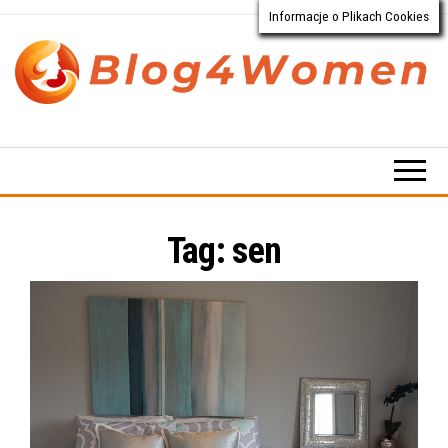
Informacje o Plikach Cookies
Przejdź
do
treści
Blog4Women.pl
Blog
o dla
kobiet
Tag:
sen