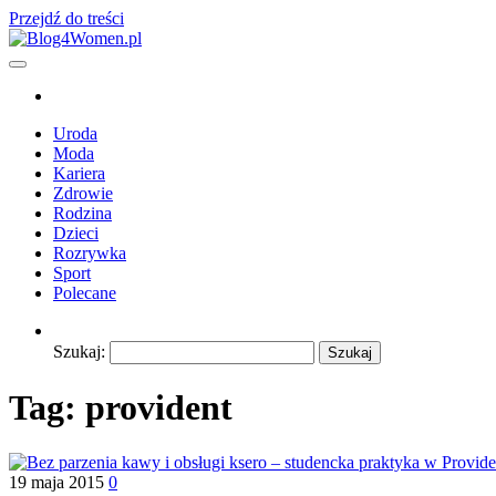
Przejdź do treści
Blog4Women.pl
Blog o dla kobiet
Uroda
Moda
Kariera
Zdrowie
Rodzina
Dzieci
Rozrywka
Sport
Polecane
Szukaj:
Tag:
provident
19 maja 2015
0