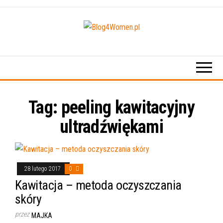
Przejdź
do
treści
Blog4Women.pl
Blog
o dla
kobiet
Tag:
peeling kawitacyjny
ultradźwiękami
28 lutego 2017
0
Kawitacja – metoda oczyszczania
skóry
przez
MAJKA