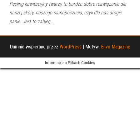
Peeling kawitacyjny twarzy to bardzo dobre rozwiązanie dla
naszej skóry, naszego samopoczucia, czyli dla nas drogie
panie. Jest to zabieg…
Dumnie wspierane przez
WordPress
|
Motyw:
Envo Magazine
Informacje o Plikach Cookies