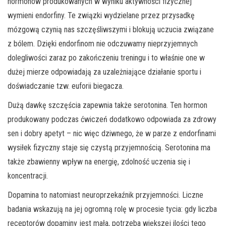
hormonów produkowanych w wyniku aktywności fizycznej
wymieni endorfiny. Te związki wydzielane przez przysadkę
mózgową czynią nas szczęśliwszymi i blokują uczucia związane
z bólem. Dzięki endorfinom nie odczuwamy nieprzyjemnych
dolegliwości zaraz po zakończeniu treningu i to właśnie one w
dużej mierze odpowiadają za uzależniające działanie sportu i
doświadczanie tzw. euforii biegacza.
Dużą dawkę szczęścia zapewnia także serotonina. Ten hormon
produkowany podczas ćwiczeń dodatkowo odpowiada za zdrowy
sen i dobry apetyt – nic więc dziwnego, że w parze z endorfinami
wysiłek fizyczny staje się czystą przyjemnością. Serotonina ma
także zbawienny wpływ na energię, zdolność uczenia się i
koncentracji.
Dopamina to natomiast neuroprzekaźnik przyjemności. Liczne
badania wskazują na jej ogromną rolę w procesie tycia: gdy liczba
receptorów dopaminy jest mała, potrzeba większej ilości tego