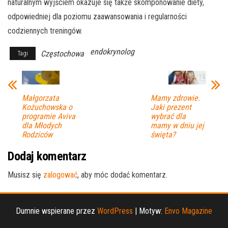
naturalnym wyjściem okazuje się także skomponowanie diety,
odpowiedniej dla poziomu zaawansowania i regularności
codziennych treningów.
endokrynolog
Częstochowa
Tagi
Małgorzata
Mamy zdrowie.
Kożuchowska o
Jaki prezent
programie Aviva
wybrać dla
dla Młodych
mamy w dniu jej
Rodziców
święta?
Dodaj komentarz
Musisz się
zalogować
, aby móc dodać komentarz.
Dumnie wspierane przez
WordPress
|
Motyw:
Envo Magazine