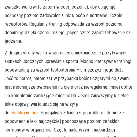
związku we krwi (a zatem więcej jedzenia), aby osiągnąć
pożądany poziom zadowolenia, niż u osób o normalnej liczbie
receptorów. Regularny trening odpowiada za wzrost poziomu
dopaminy, dzięki czemu maleje „psychiczne” zapotrzebowanie na
jedzenie.
Z drugiej strony warto wspomnieć o niekoniecznie pozytywnych
skutkach ubocznych uprawiania sportu. Mocno intensywne treningi
odpowiadają za wzrost testosteronu – u mężczyzn jego duża
ilość to norma, natomiast w przypadku kobiet częstymi objawami
jest mocniejsze owłosienie na ciele oraz nieregularne, mniej obfite
lub kompletnie zanikające miesiączki. Jeżeli zauważymy u siebie
takie objawy, warto udać się na wizytę
do
endokrynologa
. Specjalista zdiagnozuje problem i dobierze
odpowiednie leki, najczęściej podnoszące poziom żeńskich
hormonów w organizmie. Często najlepszym i najbardziej