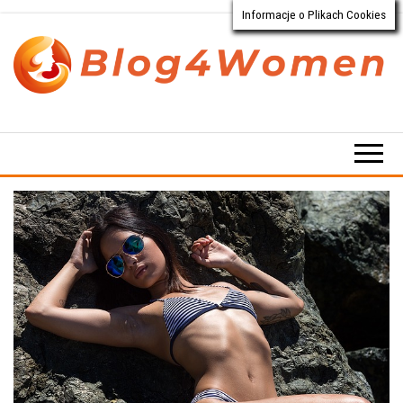
Informacje o Plikach Cookies
Przejdź
do
treści
Blog4Women.pl
Blog
o dla
kobiet