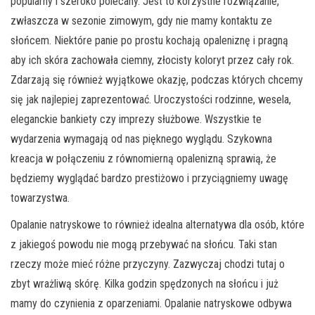
popularny i szeroko polecany. Jest to korzystne rozwiązanie,
zwłaszcza w sezonie zimowym, gdy nie mamy kontaktu ze
słońcem. Niektóre panie po prostu kochają opaleniznę i pragną
aby ich skóra zachowała ciemny, złocisty koloryt przez cały rok.
Zdarzają się również wyjątkowe okazję, podczas których chcemy
się jak najlepiej zaprezentować. Uroczystości rodzinne, wesela,
eleganckie bankiety czy imprezy służbowe. Wszystkie te
wydarzenia wymagają od nas pięknego wyglądu. Szykowna
kreacja w połączeniu z równomierną opalenizną sprawią, że
będziemy wyglądać bardzo prestiżowo i przyciągniemy uwagę
towarzystwa.
Opalanie natryskowe to również idealna alternatywa dla osób, które
z jakiegoś powodu nie mogą przebywać na słońcu. Taki stan
rzeczy może mieć różne przyczyny. Zazwyczaj chodzi tutaj o
zbyt wrażliwą skórę. Kilka godzin spędzonych na słońcu i już
mamy do czynienia z oparzeniami. Opalanie natryskowe odbywa