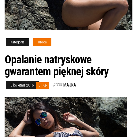
Kategoria
Uroda
Opalanie natryskowe
gwarantem pięknej skóry
przez
MAJKA
6 kwietnia 2016
0