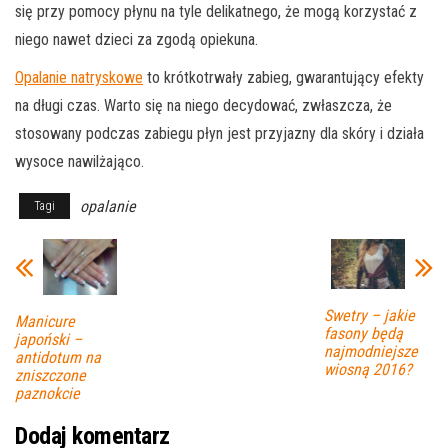
się przy pomocy płynu na tyle delikatnego, że mogą korzystać z
niego nawet dzieci za zgodą opiekuna.
Opalanie natryskowe
to krótkotrwały zabieg, gwarantujący efekty
na długi czas. Warto się na niego decydować, zwłaszcza, że
stosowany podczas zabiegu płyn jest przyjazny dla skóry i działa
wysoce nawilżająco.
opalanie
Tagi
Swetry – jakie
Manicure
fasony będą
japoński –
najmodniejsze
antidotum na
wiosną 2016?
zniszczone
paznokcie
Dodaj komentarz