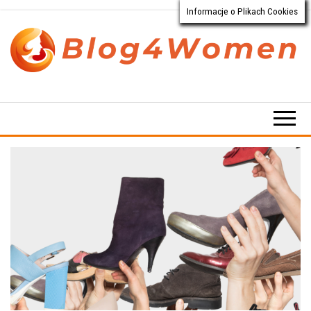
Informacje o Plikach Cookies
Przejdź
do
treści
Blog4Women.pl
Blog
o dla
kobiet