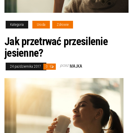
Kategoria
Uroda
Zdrowie
Jak przetrwać przesilenie
jesienne?
przez
MAJKA
24 października 2017
0