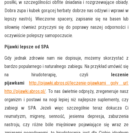
posiłki, w szczególności obfite śniadania i rozgrzewające obiady.
Dobra zupa i kubek gorącej herbaty dobrze nas odżywi i wprawi w
lepszy nastrój. Wieczorne spacery, zapisanie się na basen lub
siłownię również przyczyni się do poprawy naszej odporności i
oczywiście polepszy samopoczucie.
Pijawki lepsze od SPA
Gdy jednak zdrowie nam nie dopisuje, możemy skorzystać z
bardzo popularnego i naturalnego zabiegu. Na przykład umówić się
na hirudoterapię, czyli
leczenie
pijawkami
http://pijawki.abros.pl/leczenie-pijawkami goły url:
http://pijawki.abros.pl/
. To nas świetnie odpręży, zregeneruje nasz
organizm i postawi na nogi lepiej niż najlepsze suplementy, czy
zabiegi w SPA. Jeżeli więc szczególnie teraz dokucza Ci
reumatyzm, migreny, senność, jesienna depresja, zaburzenia
nastroju, czy różne bóle mięśniowe pojawiające się wraz ze
zmianami pogodowymi, to hirudoterapia jest dla Ciebie idealnym