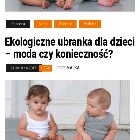
Kategoria
Moda
Polecane
Rodzina
Ekologiczne ubranka dla dzieci
– moda czy konieczność?
przez
MAJKA
21 kwietnia 2017
0