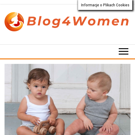
Informacje o Plikach Cookies
Przejdź
do
treści
Blog4Women.pl
Blog
o dla
kobiet