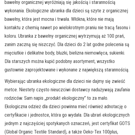
bawełny organicznej wyróżniają się jakością i starannością
wykonania. Ekologiczne ubranka dla dzieci są szyte z organicznej
bawełny, która jest mocna i trwała. Włókna, które nie mają
kontaktu z chemią nawet po wielokrotnym praniu nie tracą fasonu i
koloru. Ubranka z bawełny organicznej wytrzymują aż 100 prań,
zanim zaczną się niszczyć. Dla dzieci do 2 lat godne polecenia są
mięciutkie i delikatne body, bluzki, bielizna niemowlęca, sukienki.
Dla starszych można kupić podobny asortyment, wszystko
gustownie zaprojektowane i wykonane z największą starannością.
Wybierając ubranka ekologiczne dla dzieci nie dajmy się zwieść
metce. Niestety często nieuczciwi dostawcy nadużywają zaufania
rodziców. Sam napis „produkt ekologiczny” to za mało.
Ekologiczna odzież dla dzieci powinna mieć również adnotację o
certyfikacie i jednostce, która go wydała. Dla ubrań ekologicznych
jednym z najczęściej spotykanych oznaczeń, jest certyfikat GOTS
(Global Organic Textile Standard), a także Oeko-Tex 100plus,