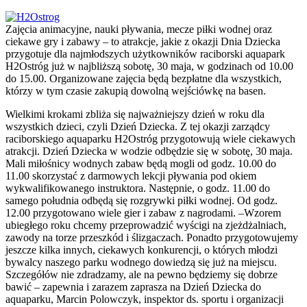
Zajęcia animacyjne, nauki pływania, mecze piłki wodnej oraz
ciekawe gry i zabawy – to atrakcje, jakie z okazji Dnia Dziecka
przygotuje dla najmłodszych użytkowników raciborski aquapark
H2Ostróg już w najbliższą sobotę, 30 maja, w godzinach od 10.00
do 15.00. Organizowane zajęcia będą bezpłatne dla wszystkich,
którzy w tym czasie zakupią dowolną wejściówkę na basen.
Wielkimi krokami zbliża się najważniejszy dzień w roku dla
wszystkich dzieci, czyli Dzień Dziecka. Z tej okazji zarządcy
raciborskiego aquaparku H2Ostróg przygotowują wiele ciekawych
atrakcji. Dzień Dziecka w wodzie odbędzie się w sobotę, 30 maja.
Mali miłośnicy wodnych zabaw będą mogli od godz. 10.00 do
11.00 skorzystać z darmowych lekcji pływania pod okiem
wykwalifikowanego instruktora. Następnie, o godz. 11.00 do
samego południa odbędą się rozgrywki piłki wodnej. Od godz.
12.00 przygotowano wiele gier i zabaw z nagrodami. –Wzorem
ubiegłego roku chcemy przeprowadzić wyścigi na zjeżdżalniach,
zawody na torze przeszkód i ślizgaczach. Ponadto przygotowujemy
jeszcze kilka innych, ciekawych konkurencji, o których młodzi
bywalcy naszego parku wodnego dowiedzą się już na miejscu.
Szczegółów nie zdradzamy, ale na pewno będziemy się dobrze
bawić – zapewnia i zarazem zaprasza na Dzień Dziecka do
aquaparku, Marcin Polowczyk, inspektor ds. sportu i organizacji