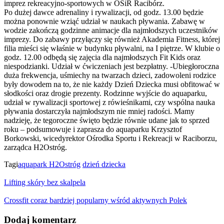
imprez rekreacyjno-sportowych w OSiR Racibórz.
Po dużej dawce adrenaliny i rywalizacji, od godz. 13.00 będzie
można ponownie wziąć udział w naukach pływania. Zabawę w
wodzie zakończą godzinne animacje dla najmłodszych uczestników
imprezy. Do zabawy przyłączy się również Akademia Fitness, której
filia mieści się właśnie w budynku pływalni, na I piętrze. W klubie o
godz. 12.00 odbędą się zajęcia dla najmłodszych Fit Kids oraz
niespodzianki. Udział w ćwiczeniach jest bezpłatny. -Ubiegłoroczna
duża frekwencja, uśmiechy na twarzach dzieci, zadowoleni rodzice
były dowodem na to, że nie każdy Dzień Dziecka musi obfitować w
słodkości oraz drogie prezenty. Rodzinne wyjście do aquaparku,
udział w rywalizacji sportowej z rówieśnikami, czy wspólna nauka
pływania dostarczyła najmłodszym nie mniej radości. Mamy
nadzieję, że tegoroczne święto będzie równie udane jak to sprzed
roku – podsumowuje i zaprasza do aquaparku Krzysztof
Borkowski, wicedyrektor Ośrodka Sportu i Rekreacji w Raciborzu,
zarządca H2Ostróg.
Tagi
aquapark H2Ostróg
dzień dziecka
Lifting skóry bez skalpela
Crossfit coraz bardziej popularny wśród aktywnych Polek
Dodaj komentarz