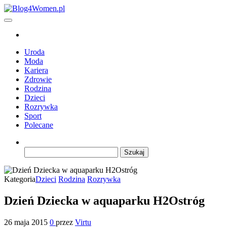
Przejdź
do
Blog4Women.pl
Blog o dla kobiet
treści
Uroda
Moda
Kariera
Zdrowie
Rodzina
Dzieci
Rozrywka
Sport
Polecane
Szukaj:
Kategoria
Dzieci
Rodzina
Rozrywka
Dzień Dziecka w aquaparku H2Ostróg
26 maja 2015
0
przez
Virtu