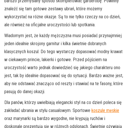
bardzo przemyślany sposób skompletować garderobę. Powinny
znaleźć się tam gotowe zestawy ubrań, które możemy
wykorzystać na różne okazje. Są to nie tylko rzeczy na co dzień,
ale również na oficjalne uroczystości lub spotkania.
Wiadomym jest, że każdy mężczyzna musi posiadać przynajmniej
jeden idealnie skrojony garnitur i kilka świetnie dobranych
klasycznych koszul. Do tego wystarczy dopasować modny krawat
w ciekawym princie, lakierki i gotowe. Przed pójściem na
uroczystość warto jednak dowiedzieć się jakiego charakteru ono
jest, tak by idealnie dopasować się do sytuacji. Bardzo ważne jest,
aby nie odstawać znacząco od reszty i stawiać na te fasony, które
pasują do danej okazji.
Dla panów, którzy uwielbiają elegancki styl na co dzień poleca się
zakładać ubrania w stylu casualowym. Sportowe
koszule męskie
oraz marynarki są bardzo wygodne, nie krępują ruchów i
doskonale prezentują się w różnych odsłonach. Świetnie ożywiają