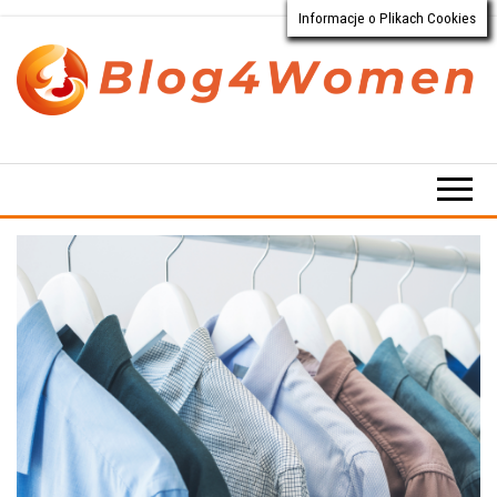
Informacje o Plikach Cookies
Przejdź
do
treści
Blog4Women.pl
Blog
o dla
kobiet