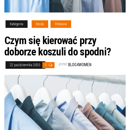
Kategoria
Moda
Polecane
Czym się kierować przy
doborze koszuli do spodni?
przez
BLOG4WOMEN
22 października 2020
0