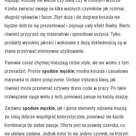
Kupując koszulę nie ważne czy białą czy w modnym wzorze
trzeba zwracać uwagę na kilka ważnych czynników jak rozmiar,
długość rękawów i fason. Zbyt duża i źle dograna koszula nie
będzie dobrze się prezentować i zepsuje cały efekt finalny. Warto
również przyjrzeć się materiałowi i sposobowi uszycia. Tylko
produkty wysokiej jakości i wykonane z dużą dokładnością są w
stanie przetrwać intensywne użytkowanie.
Panowie coraz chętniej mieszają różne style, ale nie wolno z tym
przesadzić. Proste
spodnie męskie
, modna koszula i casualowa
marynarka to dobre połączenie. Dodaje stylizacji klasy, jak
również może przełamać sztywny dress code w pracy. Po takie
rozwiązanie sięga wielu z nich, ponieważ pasuje na każdą okazję.
Zarówno
spodnie męskie
, jak i górne elementy odzienia muszą
ze sobą dobrze współgrać kolorystycznie, ponieważ nie każda
kombinacja do siebie pasuje. Oferta jest na prawdę szeroka, co
nie ułatwia zadania. Jednak kolor to nie jedyny czynnik, na którym