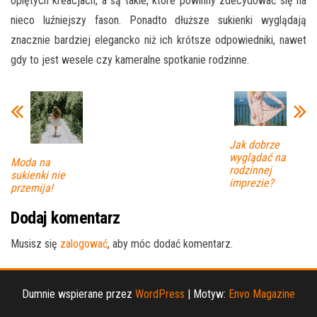
opiętych kreacjach, a są takie, które powinny zdecydować się na
nieco luźniejszy fason. Ponadto dłuższe sukienki wyglądają
znacznie bardziej elegancko niż ich krótsze odpowiedniki, nawet
gdy to jest wesele czy kameralne spotkanie rodzinne.
Jak dobrze
wyglądać na
Moda na
rodzinnej
sukienki nie
imprezie?
przemija!
Dodaj komentarz
Musisz się
zalogować
, aby móc dodać komentarz.
Dumnie wspierane przez
WordPress
|
Motyw:
Envo Magazine