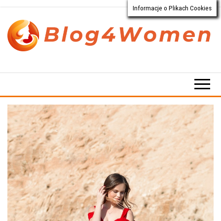
Informacje o Plikach Cookies
Przejdź
do
treści
Blog4Women.pl
Blog
o dla
kobiet