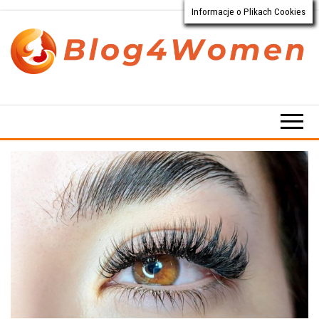
Informacje o Plikach Cookies
Przejdź
do
treści
Blog4Women.pl
Blog
o dla
kobiet