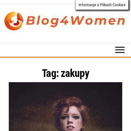
Informacje o Plikach Cookies
Przejdź
do
treści
Blog4Women.pl
Blog
o dla
kobiet
Tag:
zakupy