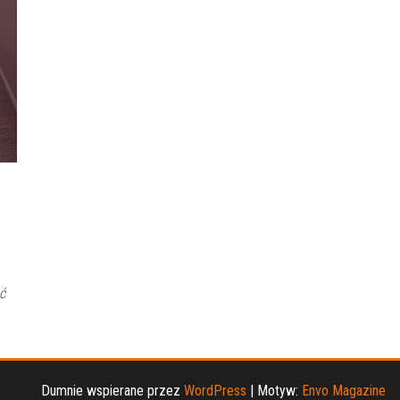
ć
Dumnie wspierane przez
WordPress
|
Motyw:
Envo Magazine