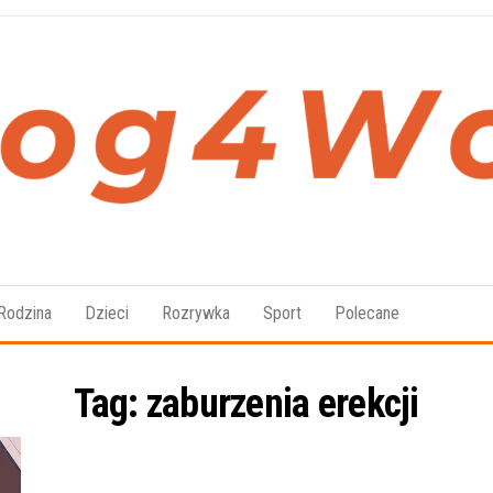
Blog4Women.pl
Blog
o dla
kobiet
Rodzina
Dzieci
Rozrywka
Sport
Polecane
Tag:
zaburzenia erekcji