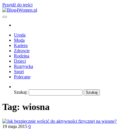
Przejdź do treści
Blog4Women.pl
Blog o dla kobiet
Uroda
Moda
Kariera
Zdrowie
Rodzina
Dzieci
Rozrywka
Sport
Polecane
Szukaj:
Tag:
wiosna
19 maja 2015
0