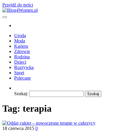
Przejdź do treści
Blog4Women.pl
Blog o dla kobiet
Uroda
Moda
Kariera
Zdrowie
Rodzina
Dzieci
Rozrywka
Sport
Polecane
Szukaj:
Tag:
terapia
18 czerwca 2015
0