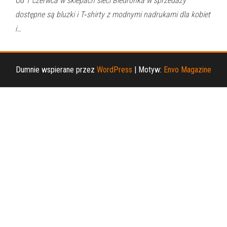
Od 1 czerwca w sklepach sieci Biedronka w sprzedaży
dostępne są bluzki i T‑shirty z modnymi nadrukami dla kobiet
i…
Dumnie wspierane przez
WordPress
|
Motyw:
Envo Magazine