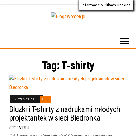
Informacje o Plikach Cookies
Przejdź
do
treści
Blog4Women.pl
Blog
o dla
kobiet
Tag:
T‑shirty
2 czerwca 2015
0
Bluzki i T-shirty z nadrukami młodych
projektantek w sieci Biedronka
przez
VIRTU