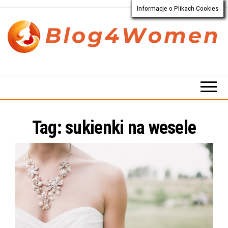
Informacje o Plikach Cookies
Przejdź
do
treści
Blog4Women.pl
Blog
o dla
kobiet
Tag:
sukienki na wesele