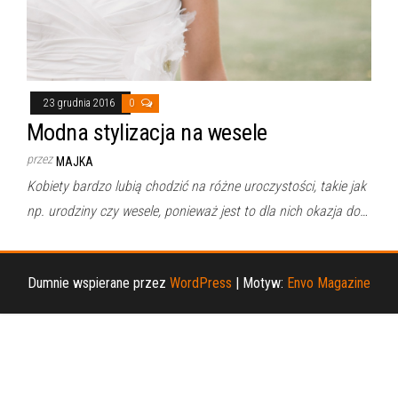
23 grudnia 2016
0
Modna stylizacja na wesele
przez
MAJKA
Kobiety bardzo lubią chodzić na różne uroczystości, takie jak
np. urodziny czy wesele, ponieważ jest to dla nich okazja do…
Dumnie wspierane przez
WordPress
|
Motyw:
Envo Magazine