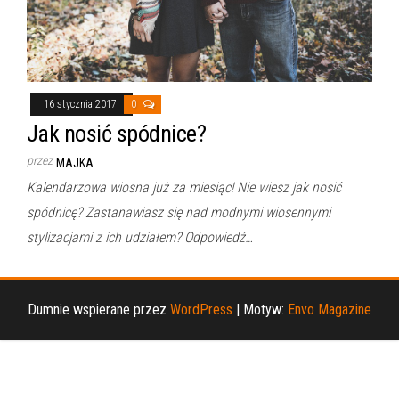
16 stycznia 2017
0
Jak nosić spódnice?
przez
MAJKA
Kalendarzowa wiosna już za miesiąc! Nie wiesz jak nosić
spódnicę? Zastanawiasz się nad modnymi wiosennymi
stylizacjami z ich udziałem? Odpowiedź…
Dumnie wspierane przez
WordPress
|
Motyw:
Envo Magazine