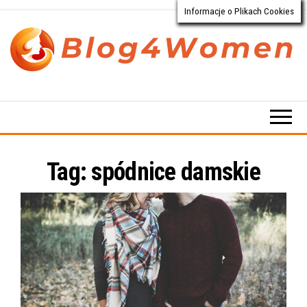
Informacje o Plikach Cookies
Przejdź
do
treści
Blog4Women.pl
Blog
o dla
kobiet
Tag:
spódnice damskie