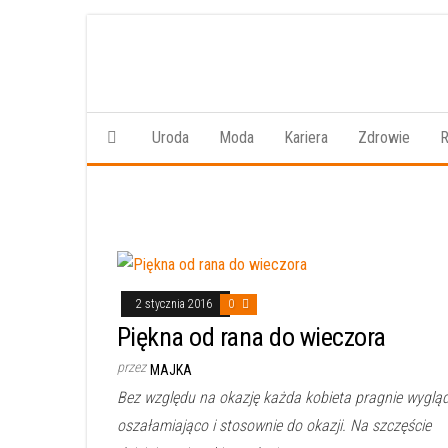
Przejdź
do
treści
Uroda
Moda
Kariera
Zdrowie
R
2 stycznia 2016
0
Piękna od rana do wieczora
przez
MAJKA
Bez względu na okazję każda kobieta pragnie wyglą
oszałamiająco i stosownie do okazji. Na szczęście