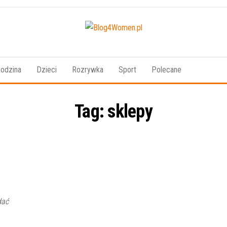
Blog4Women.pl
Blog
o dla
kobiet
odzina
Dzieci
Rozrywka
Sport
Polecane
Tag:
sklepy
dać