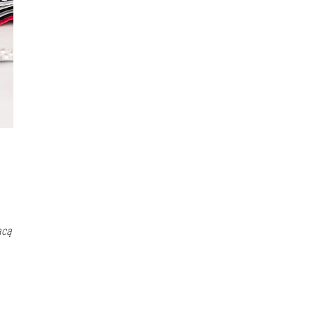
ą
ącą