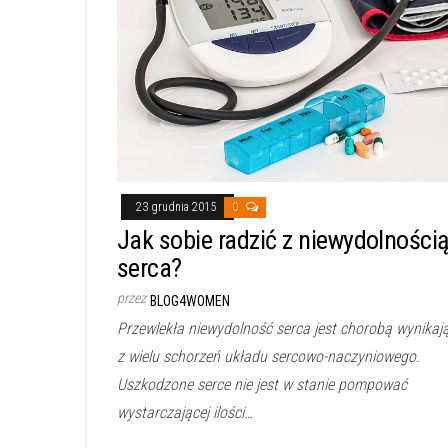
23 grudnia 2015
0
Jak sobie radzić z niewydolności
serca?
przez
BLOG4WOMEN
Przewlekła niewydolność serca jest chorobą wynikaj
z wielu schorzeń układu sercowo-naczyniowego.
Uszkodzone serce nie jest w stanie pompować
wystarczającej ilości…