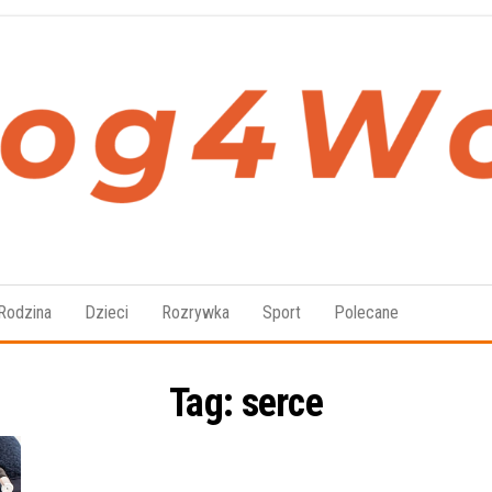
Blog4Women.pl
Blog
o dla
kobiet
Rodzina
Dzieci
Rozrywka
Sport
Polecane
Tag:
serce