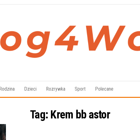
Blog4Women.pl
Blog
o dla
kobiet
Rodzina
Dzieci
Rozrywka
Sport
Polecane
Tag:
Krem bb astor