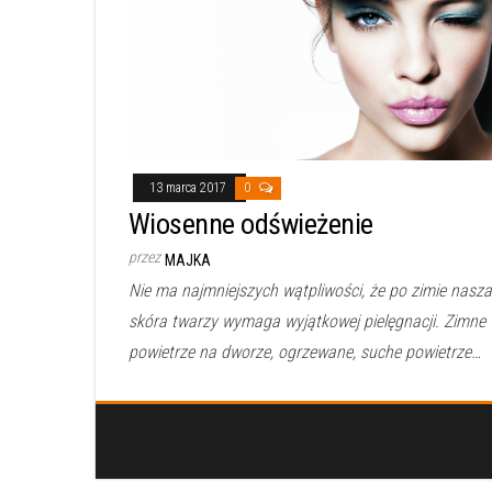
13 marca 2017
0
Wiosenne odświeżenie
przez
MAJKA
Nie ma najmniejszych wątpliwości, że po zimie nasza
skóra twarzy wymaga wyjątkowej pielęgnacji. Zimne
powietrze na dworze, ogrzewane, suche powietrze…