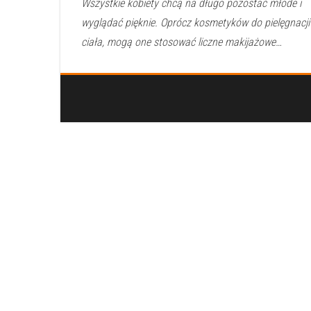
Wszystkie kobiety chcą na długo pozostać młode i
wyglądać pięknie. Oprócz kosmetyków do pielęgnacji
ciała, mogą one stosować liczne makijażowe…