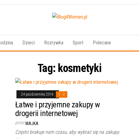
Blog4Women.pl
Blog
o dla
kobiet
odzina
Dzieci
Rozrywka
Sport
Polecane
Tag:
kosmetyki
24 października 2016
0
Łatwe i przyjemne zakupy w
drogerii internetowej
przez
MAJKA
Często brakuje nam czasu, aby wybrać się na zakupy.