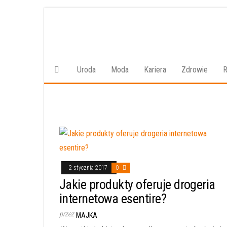
Przejdź
do
treści
Uroda
Moda
Kariera
Zdrowie
R
2 stycznia 2017
0
Jakie produkty oferuje drogeria
internetowa esentire?
przez
MAJKA