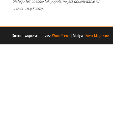
Dlatego też obecnie tak popularne jest dokonywanie ich
w sieci. Znajdziemy…
Dumnie wspierane przez
WordPress
|
Motyw:
Envo Magazine