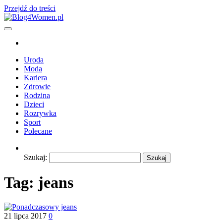
Przejdź do treści
Blog4Women.pl
Blog o dla kobiet
Uroda
Moda
Kariera
Zdrowie
Rodzina
Dzieci
Rozrywka
Sport
Polecane
Szukaj:
Tag:
jeans
21 lipca 2017
0