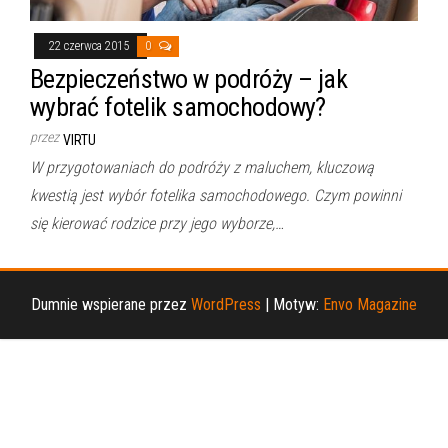
22 czerwca 2015
0
Bezpieczeństwo w podróży – jak
wybrać fotelik samochodowy?
przez
VIRTU
W przygotowaniach do podróży z maluchem, kluczową
kwestią jest wybór fotelika samochodowego. Czym powinni
się kierować rodzice przy jego wyborze,…
Dumnie wspierane przez
WordPress
|
Motyw:
Envo Magazine