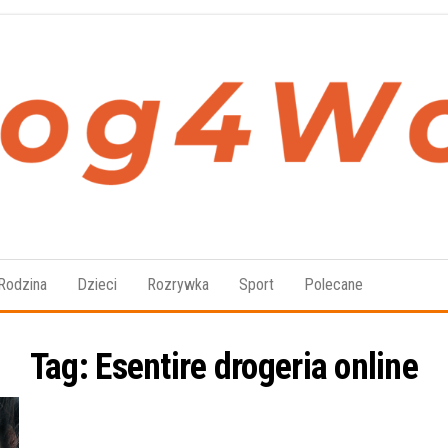
Blog4Women.pl
Blog
o dla
kobiet
Rodzina
Dzieci
Rozrywka
Sport
Polecane
Tag:
Esentire drogeria online