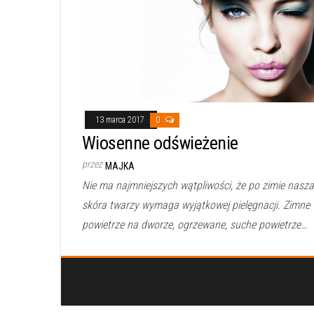
13 marca 2017
0
Wiosenne odświeżenie
przez
MAJKA
Nie ma najmniejszych wątpliwości, że po zimie nasza
skóra twarzy wymaga wyjątkowej pielęgnacji. Zimne
powietrze na dworze, ogrzewane, suche powietrze…