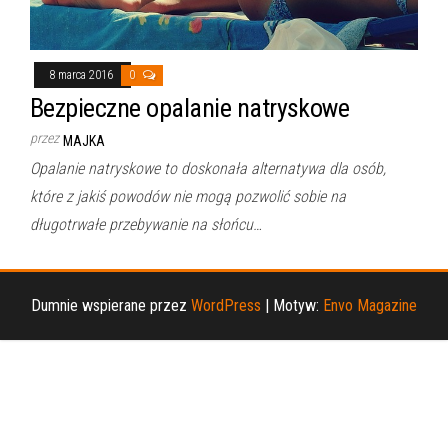
8 marca 2016
0
Bezpieczne opalanie natryskowe
przez
MAJKA
Opalanie natryskowe to doskonała alternatywa dla osób,
które z jakiś powodów nie mogą pozwolić sobie na
długotrwałe przebywanie na słońcu…
Dumnie wspierane przez
WordPress
|
Motyw:
Envo Magazine