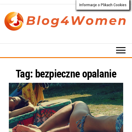
Informacje o Plikach Cookies
Przejdź
do
treści
Blog4Women.pl
Blog
o dla
kobiet
Tag:
bezpieczne opalanie